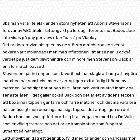
Facebook
X
Pinterest
WhatsApp
Ska man vara lite elak är den stora nyheten att Adonis Stevensons
försvar av WBC titeln i lättungvikt på lördag i Toronto mot Badou Jack
inte visas på pay per view utan “bara” på Viaplay.
Det är dock otvivelaktigt en av de största matcherna en svensk
boxare varit inblandad i men med inflationen i titlar så har ju också
värdet på just dem blivit mindre och mindre men Stevenson-Jack är
en stormatch oavsett.
Stevenson går in i ringen som favorit och har slagkraft nog att avgöra
matchen när som helst men är antagligen extra farlig i början av
matchen. Samtidigt börjar han bli till åren och varit relativt inaktiv de
senaste åren – det gäller också Jack och det är ett av tidens tecken
att boxarna i toppen går färre och färre matcher och det må vara bra
hälsomässigt men boxningsmässigt tappas det antagligen en del.
Badou har som vanligt förberett sig i Las Vegas nu med Lou De Valle
som enväldig tränare och det är en kombination som fungerat
utmärkt så här långt.
Lättungvikt är idag ett getingbo, fylld med talanger och världssjärnor