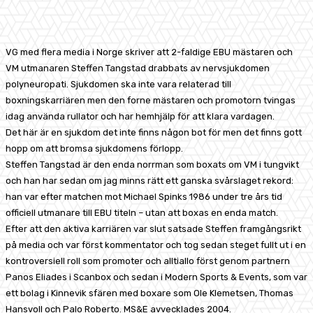
Facebook
X
Pinterest
WhatsApp
VG med flera media i Norge skriver att 2-faldige EBU mästaren och
VM utmanaren Steffen Tangstad drabbats av nervsjukdomen
polyneuropati. Sjukdomen ska inte vara relaterad till
boxningskarriären men den forne mästaren och promotorn tvingas
idag använda rullator och har hemhjälp för att klara vardagen.
Det här är en sjukdom det inte finns någon bot för men det finns gott
hopp om att bromsa sjukdomens förlopp.
Steffen Tangstad är den enda norrman som boxats om VM i tungvikt
och han har sedan om jag minns rätt ett ganska svårslaget rekord:
han var efter matchen mot Michael Spinks 1986 under tre års tid
officiell utmanare till EBU titeln – utan att boxas en enda match.
Efter att den aktiva karriären var slut satsade Steffen framgångsrikt
på media och var först kommentator och tog sedan steget fullt ut i en
kontroversiell roll som promoter och alltiallo först genom partnern
Panos Eliades i Scanbox och sedan i Modern Sports & Events, som var
ett bolag i Kinnevik sfären med boxare som Ole Klemetsen, Thomas
Hansvoll och Palo Roberto. MS&E avvecklades 2004.