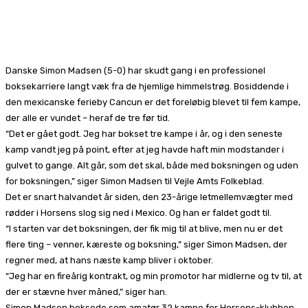
Facebook
X
Pinterest
WhatsApp
Danske Simon Madsen (5-0) har skudt gang i en professionel
boksekarriere langt væk fra de hjemlige himmelstrøg. Bosiddende i
den mexicanske ferieby Cancun er det foreløbig blevet til fem kampe,
der alle er vundet – heraf de tre før tid.
“Det er gået godt. Jeg har bokset tre kampe i år, og i den seneste
kamp vandt jeg på point, efter at jeg havde haft min modstander i
gulvet to gange. Alt går, som det skal, både med boksningen og uden
for boksningen,” siger Simon Madsen til Vejle Amts Folkeblad.
Det er snart halvandet år siden, den 23-årige letmellemvægter med
rødder i Horsens slog sig ned i Mexico. Og han er faldet godt til.
“I starten var det boksningen, der fik mig til at blive, men nu er det
flere ting – venner, kæreste og boksning,” siger Simon Madsen, der
regner med, at hans næste kamp bliver i oktober.
“Jeg har en fireårig kontrakt, og min promotor har midlerne og tv til, at
der er stævne hver måned,” siger han.
Simon Madsen boksede som amatør 32 kampe for Horsens-klubben