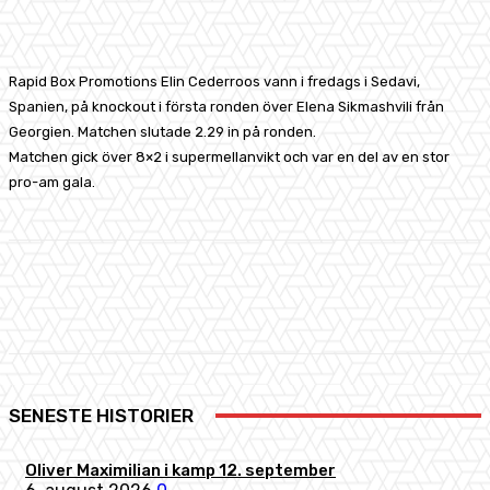
Facebook
X
Pinterest
WhatsApp
Rapid Box Promotions Elin Cederroos vann i fredags i Sedavi,
Spanien, på knockout i första ronden över Elena Sikmashvili från
Georgien. Matchen slutade 2.29 in på ronden.
Matchen gick över 8×2 i supermellanvikt och var en del av en stor
pro-am gala.
Facebook
X
Pinterest
WhatsApp
SENESTE HISTORIER
Oliver Maximilian i kamp 12. september