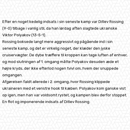
Facebook
X
Pinterest
WhatsApp
Efter en noget kedelig indsats i sin seneste kamp var Ditlev Rossing
(9-0) tilbage i vanlig stil, da han lørdag aften slagtede ukrainske
Viktor Polyakov (13-5-1).
Rossing boksede langt mere aggressivt og pågående ind i sin
seneste kamp, og det er virkelig noget, der klæder den jyske
cruiservægter. De dybe træffere til kroppen kan tage luften af enhver,
og mod slutningen af 1. omgang måtte Polyakov desuden æde et
højre kryds, der ikke efterlod nogen tvivl om, hvem der snuppede
omgangen.
Afgørelsen faldt allerede i 2. omgang, hvor Rossing klippede
ukraineren med et venstre hook til kæben. Polyakov kom ganske vist
op igen, men han var voldsomt rystet, og kampen blev derfor stoppet.
En flot og imponerende indsats af Ditlev Rossing.