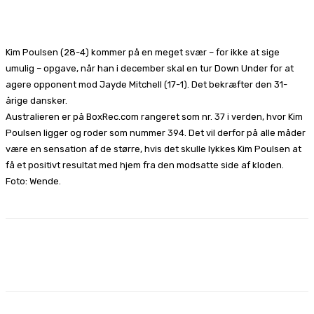
Facebook
X
Pinterest
WhatsApp
Kim Poulsen (28-4) kommer på en meget svær – for ikke at sige
umulig – opgave, når han i december skal en tur Down Under for at
agere opponent mod Jayde Mitchell (17-1). Det bekræfter den 31-
årige dansker.
Australieren er på BoxRec.com rangeret som nr. 37 i verden, hvor Kim
Poulsen ligger og roder som nummer 394. Det vil derfor på alle måder
være en sensation af de større, hvis det skulle lykkes Kim Poulsen at
få et positivt resultat med hjem fra den modsatte side af kloden.
Foto: Wende.
Facebook
X
Pinterest
WhatsApp