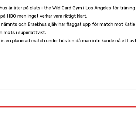
us är åter på plats i the Wild Card Gym i Los Angeles för tränin
på HBO men inget verkar vara riktigt klart.
nämnts och Braekhus själv har flaggat upp för match mot Katie Tay
 möts i superlättvikt.
 in en planerad match under hösten då man inte kunde nå ett avt
WhatsApp