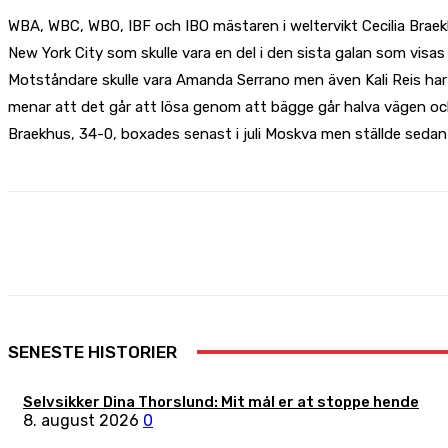
WBA, WBC, WBO, IBF och IBO mästaren i weltervikt Cecilia Braekh
New York City som skulle vara en del i den sista galan som visas 
Motståndare skulle vara Amanda Serrano men även Kali Reis har 
menar att det går att lösa genom att bägge går halva vägen och
Braekhus, 34-0, boxades senast i juli Moskva men ställde sedan
Share
Facebook
X
Pinterest
SENESTE HISTORIER
Selvsikker Dina Thorslund: Mit mål er at stoppe hende
8. august 2026
0