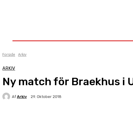
Forside
Nyheder
Stævner
Om Knock-Out
Forside
Arkiv
ARKIV
Ny match för Braekhus i 
Af
Arkiv
29. Oktober 2018
Facebook
X
Pinterest
WhatsApp