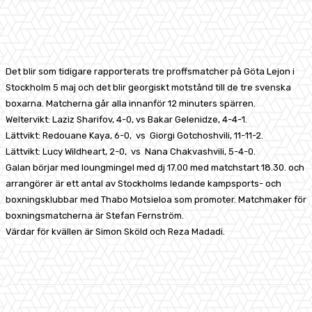
Facebook
X
Pinterest
WhatsApp
Det blir som tidigare rapporterats tre proffsmatcher på Göta Lejon i
Stockholm 5 maj och det blir georgiskt motstånd till de tre svenska
boxarna. Matcherna går alla innanför 12 minuters spärren.
Weltervikt: Laziz Sharifov, 4-0, vs Bakar Gelenidze, 4-4-1.
Lättvikt: Redouane Kaya, 6-0, vs Giorgi Gotchoshvili, 11-11-2.
Lättvikt: Lucy Wildheart, 2-0, vs Nana Chakvashvili, 5-4-0.
Galan börjar med loungmingel med dj 17.00 med matchstart 18.30. och
arrangörer är ett antal av Stockholms ledande kampsports- och
boxningsklubbar med Thabo Motsieloa som promoter. Matchmaker för
boxningsmatcherna är Stefan Fernström.
Värdar för kvällen är Simon Sköld och Reza Madadi.