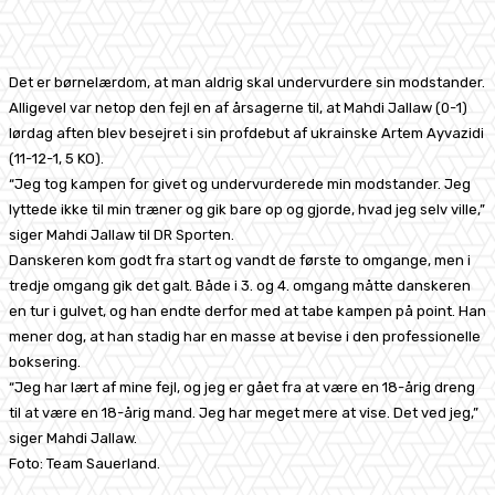
Facebook
X
Pinterest
WhatsApp
Det er børnelærdom, at man aldrig skal undervurdere sin modstander.
Alligevel var netop den fejl en af årsagerne til, at Mahdi Jallaw (0-1)
lørdag aften blev besejret i sin profdebut af ukrainske Artem Ayvazidi
(11-12-1, 5 KO).
“Jeg tog kampen for givet og undervurderede min modstander. Jeg
lyttede ikke til min træner og gik bare op og gjorde, hvad jeg selv ville,”
siger Mahdi Jallaw til DR Sporten.
Danskeren kom godt fra start og vandt de første to omgange, men i
tredje omgang gik det galt. Både i 3. og 4. omgang måtte danskeren
en tur i gulvet, og han endte derfor med at tabe kampen på point. Han
mener dog, at han stadig har en masse at bevise i den professionelle
boksering.
“Jeg har lært af mine fejl, og jeg er gået fra at være en 18-årig dreng
til at være en 18-årig mand. Jeg har meget mere at vise. Det ved jeg,”
siger Mahdi Jallaw.
Foto: Team Sauerland.