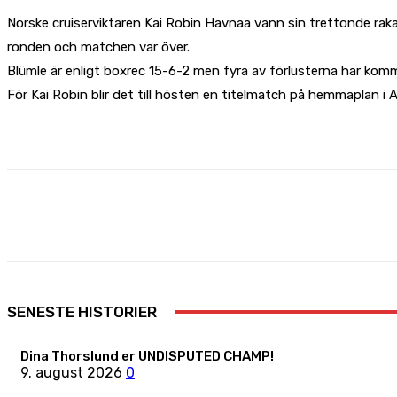
Norske cruiserviktaren Kai Robin Havnaa vann sin trettonde raka
ronden och matchen var över.
Blümle är enligt boxrec 15-6-2 men fyra av förlusterna har kom
För Kai Robin blir det till hösten en titelmatch på hemmaplan i 
Share
Facebook
X
Pinterest
SENESTE HISTORIER
Dina Thorslund er UNDISPUTED CHAMP!
9. august 2026
0