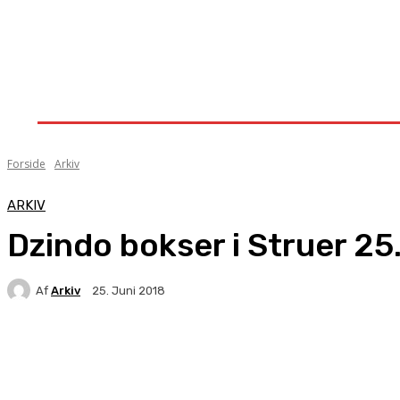
Forside
Nyheder
Stævner
Om Knock-Out
Forside
Arkiv
ARKIV
Dzindo bokser i Struer 25
Af
Arkiv
25. Juni 2018
Facebook
X
Pinterest
WhatsApp