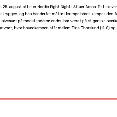
 25. august atter er Nordic Fight Night i Struer Arena. Det skriv
tor i ryggen, og han har derfor måttet kæmpe hårde kampe uden fo
 at niveauet på modstanderne endnu har været på et ganske overk
tævnet, hvor hovedkampen står mellem Dina Thorslund (11-0) og Je
WhatsApp