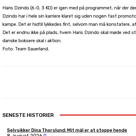
Haris Dzindo (6-0, 3 KO) er igen med på programmet, når der den
Dzindo har i hele sin karriere klaret sig uden nogen fast promo
kampe. Det er hidtil lykkedes fint, selvom man må konstatere,
Det er endnu ikke på plads, hvem Haris Dzindo skal møde ved s
danske boksere skal i aktion.
Foto: Team Sauerland.
Share
Facebook
X
Pinterest
SENESTE HISTORIER
Selvsikker Dina Thorslund: Mit mål er at stoppe hende
8. august 2026
0