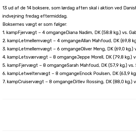
13 ud af de 14 boksere, som lørdag aften skal i aktion ved Dani
indvejning fredag eftermiddag.
Boksernes vægt er som følger:
1. kampFjervægt – 4 omgangeDiana Nadim, DK (58.8 kg.) vs. Gabr
2. kampLetmellemvægt – 4 omgangeAllan Mahfoud, DK (69,8 kg.) v
3. kampLetmellemvægt – 6 omgangeOliver Meng, DK (69,0 kg.) vs
4. kampLetsværvægt – 8 omgangeJeppe Morell, DK (79,8 kg.) vs
5. kampFjervægt – 8 omgangeSarah Mahfoud, DK (57,9 kg.) vs. 
6. kampLetweltervægt – 8 omgangeEnock Poulsen, DK (63,9 kg.) v
7. kampCruiservægt – 8 omgangeDitlev Rossing, DK (88,0 kg.) vs.
Share
Facebook
X
Pinterest