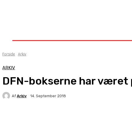
Forside
Nyheder
Stævner
Om Knock-Out
Forside
Arkiv
ARKIV
DFN-bokserne har været
Af
Arkiv
14. September 2018
Facebook
X
Pinterest
WhatsApp