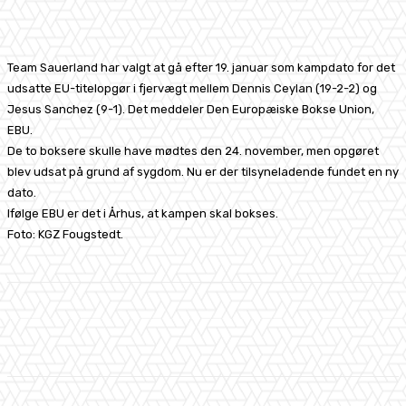
Facebook
X
Pinterest
WhatsApp
Team Sauerland har valgt at gå efter 19. januar som kampdato for det
udsatte EU-titelopgør i fjervægt mellem Dennis Ceylan (19-2-2) og
Jesus Sanchez (9-1). Det meddeler Den Europæiske Bokse Union,
EBU.
De to boksere skulle have mødtes den 24. november, men opgøret
blev udsat på grund af sygdom. Nu er der tilsyneladende fundet en ny
dato.
Ifølge EBU er det i Århus, at kampen skal bokses.
Foto: KGZ Fougstedt.
Facebook
X
Pinterest
WhatsApp