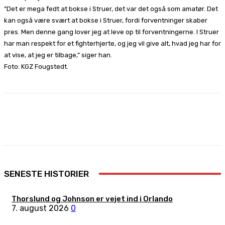
“Det er mega fedt at bokse i Struer, det var det også som amatør. Det
kan også være svært at bokse i Struer, fordi forventninger skaber
pres. Men denne gang lover jeg at leve op til forventningerne. I Struer
har man respekt for et fighterhjerte, og jeg vil give alt, hvad jeg har for
at vise, at jeg er tilbage,” siger han.
Foto: KGZ Fougstedt.
Facebook
X
Pinterest
WhatsApp
SENESTE HISTORIER
Thorslund og Johnson er vejet ind i Orlando
7. august 2026
0