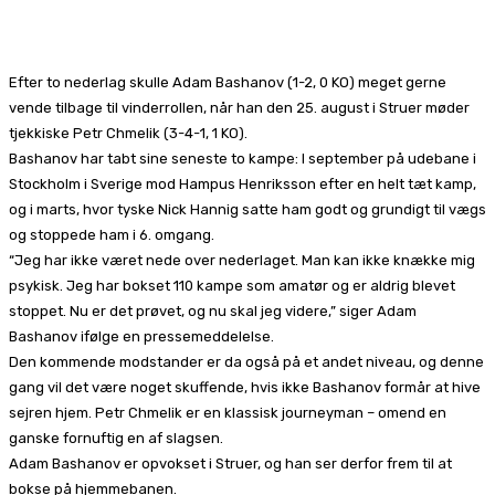
Facebook
X
Pinterest
WhatsApp
Efter to nederlag skulle Adam Bashanov (1-2, 0 KO) meget gerne
vende tilbage til vinderrollen, når han den 25. august i Struer møder
tjekkiske Petr Chmelik (3-4-1, 1 KO).
Bashanov har tabt sine seneste to kampe: I september på udebane i
Stockholm i Sverige mod Hampus Henriksson efter en helt tæt kamp,
og i marts, hvor tyske Nick Hannig satte ham godt og grundigt til vægs
og stoppede ham i 6. omgang.
“Jeg har ikke været nede over nederlaget. Man kan ikke knække mig
psykisk. Jeg har bokset 110 kampe som amatør og er aldrig blevet
stoppet. Nu er det prøvet, og nu skal jeg videre,” siger Adam
Bashanov ifølge en pressemeddelelse.
Den kommende modstander er da også på et andet niveau, og denne
gang vil det være noget skuffende, hvis ikke Bashanov formår at hive
sejren hjem. Petr Chmelik er en klassisk journeyman – omend en
ganske fornuftig en af slagsen.
Adam Bashanov er opvokset i Struer, og han ser derfor frem til at
bokse på hjemmebanen.