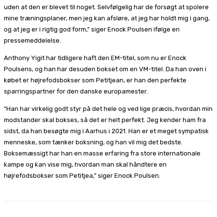
uden at den er blevet til noget. Selvfølgelig har de forsøgt at spolere
mine træningsplaner, men jeg kan afsløre, at jeg har holdt mig i gang,
og at jeg er i rigtig god form,” siger Enock Poulsen ifølge en
pressemeddelelse.
Anthony Yigit har tidligere haft den EM-titel, som nu er Enock
Poulsens, og han har desuden bokset om en VM-titel. Da han oven i
købet er højrefodsbokser som Petitjean, er han den perfekte
sparringspartner for den danske europamester.
“Han har virkelig godt styr på det hele og ved lige præcis, hvordan min
modstander skal bokses, så det er helt perfekt. Jeg kender ham fra
sidst, da han besøgte mig i Aarhus i 2021. Han er et meget sympatisk
menneske, som tænker boksning, og han vil mig det bedste.
Boksemæssigt har han en masse erfaring fra store internationale
kampe og kan vise mig, hvordan man skal håndtere en
højrefodsbokser som Petitjea,” siger Enock Poulsen.