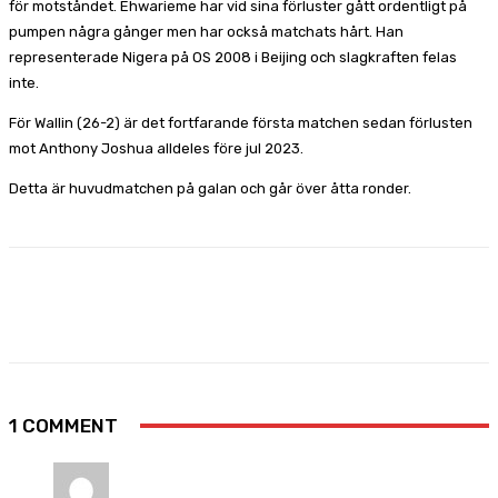
för motståndet. Ehwarieme har vid sina förluster gått ordentligt på
pumpen några gånger men har också matchats hårt. Han
representerade Nigera på OS 2008 i Beijing och slagkraften felas
inte.
För Wallin (26-2) är det fortfarande första matchen sedan förlusten
mot Anthony Joshua alldeles före jul 2023.
Detta är huvudmatchen på galan och går över åtta ronder.
Facebook
X
Pinterest
WhatsApp
1 COMMENT