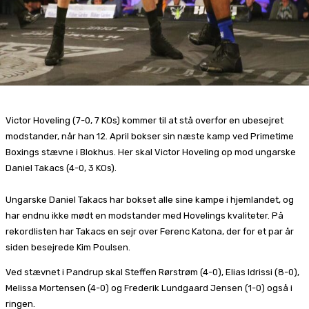
Victor Hoveling (7-0, 7 KOs) kommer til at stå overfor en ubesejret
modstander, når han 12. April bokser sin næste kamp ved Primetime
Boxings stævne i Blokhus. Her skal Victor Hoveling op mod ungarske
Daniel Takacs (4-0, 3 KOs).
Ungarske Daniel Takacs har bokset alle sine kampe i hjemlandet, og
har endnu ikke mødt en modstander med Hovelings kvaliteter. På
rekordlisten har Takacs en sejr over Ferenc Katona, der for et par år
siden besejrede Kim Poulsen.
Ved stævnet i Pandrup skal Steffen Rørstrøm (4-0), Elias Idrissi (8-0),
Melissa Mortensen (4-0) og Frederik Lundgaard Jensen (1-0) også i
ringen.