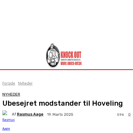
Forside
Nyheder
NYHEDER
Ubesejret modstander til Hoveling
Af
Rasmus Aage
0
19. Marts 2025
596