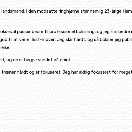
en landsmand. I den modsatte ringhjørne står nemlig 23-årige H
boksestil passer bedre til professionel boksning, og jeg har bedre 
 til at være ’first-mover’. Jeg slår hårdt, og så bokser jeg publik
lelse.
d, og de er begge vundet på point.
g træner hårdt og er fokuseret. Jeg har aldrig fokuseret for meg
WhatsApp