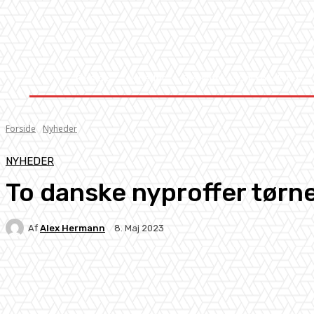
Forside
Nyheder
Stævner
Om Knock-Out
Forside
Nyheder
NYHEDER
To danske nyproffer tørn
Af
Alex Hermann
8. Maj 2023
Facebook
X
Pinterest
WhatsApp