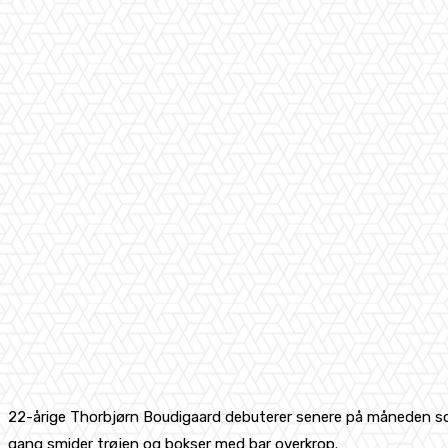
22-årige Thorbjørn Boudigaard debuterer senere på måneden som 
gang smider trøjen og bokser med bar overkrop.