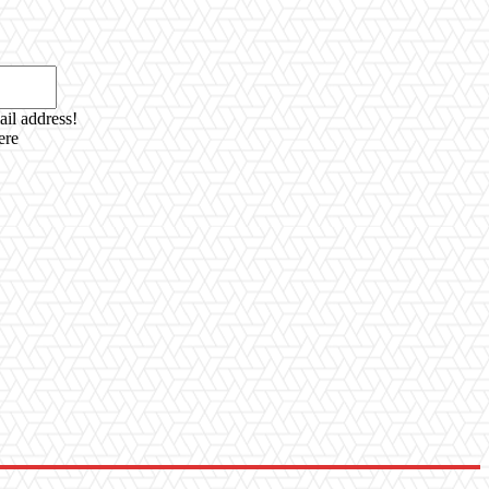
Email:*
ail address!
ere