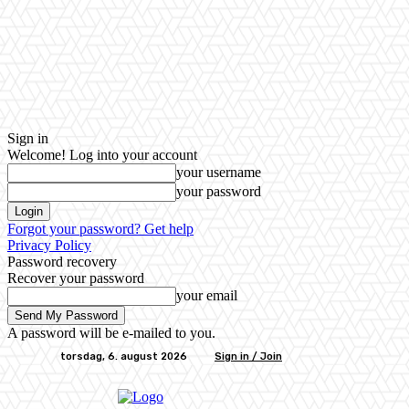
Sign in
Welcome! Log into your account
your username
your password
Forgot your password? Get help
Privacy Policy
Password recovery
Recover your password
your email
A password will be e-mailed to you.
torsdag, 6. august 2026
Sign in / Join