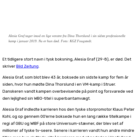
Alesia Graf tager imod en lige venstre fra Dina Thorslund i sin sidste professionelle
kamp i januar 2019. Nu er hun død. Foto: KGZ Fougstedt.
Et tidligere stort navn i tysk boksning, Alesia Graf (29-8), er død. Det
skriver
Bild Zeitung
.
Alesia Graf, som blot blev 43 år, boksede sin sidste kamp for fem år
siden, hvor hun mødte Dina Thorslund i en VM-kamp i Struer.
Danskeren vandt kampen overbevisende på point og forsvarede ved
den lejlighed sin WBO-titel i superbantamvægt.
Alesia Graf indledte karrieren hos den tyske storpromotor Klaus Peter
Kohl, og op gennem 00’erne boksede hun en lang række titelkampe i
regi af GBU og WIBF på store Universum-stævner, der blev set af
millioner af tyske tv-seere. Senere i karrieren vandt hun andre mindre