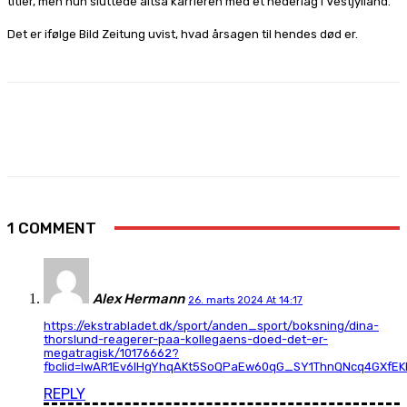
titler, men hun sluttede altså karrieren med et nederlag i Vestjylland.
Det er ifølge Bild Zeitung uvist, hvad årsagen til hendes død er.
Facebook
X
Pinterest
WhatsApp
1 COMMENT
Alex Hermann
26. marts 2024 At 14:17
https://ekstrabladet.dk/sport/anden_sport/boksning/dina-
thorslund-reagerer-paa-kollegaens-doed-det-er-
megatragisk/10176662?
fbclid=IwAR1Ev6IHgYhqAKt5SoQPaEw60qG_SY1ThnQNcq4GXfEK
REPLY