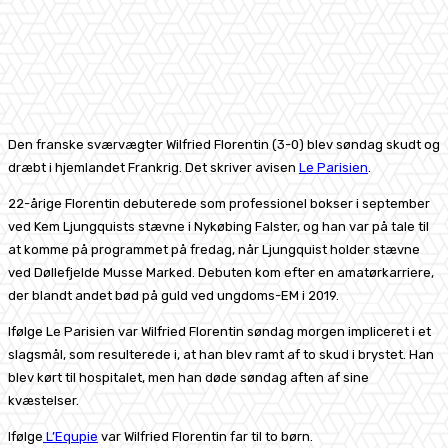
Den franske sværvægter Wilfried Florentin (3-0) blev søndag skudt og
dræbt i hjemlandet Frankrig. Det skriver avisen
Le Parisien
.
22-årige Florentin debuterede som professionel bokser i september
ved Kem Ljungquists stævne i Nykøbing Falster, og han var på tale til
at komme på programmet på fredag, når Ljungquist holder stævne
ved Døllefjelde Musse Marked. Debuten kom efter en amatørkarriere,
der blandt andet bød på guld ved ungdoms-EM i 2019.
Ifølge Le Parisien var Wilfried Florentin søndag morgen impliceret i et
slagsmål, som resulterede i, at han blev ramt af to skud i brystet. Han
blev kørt til hospitalet, men han døde søndag aften af sine
kvæstelser.
Ifølge
L’Equpie
var Wilfried Florentin far til to børn.