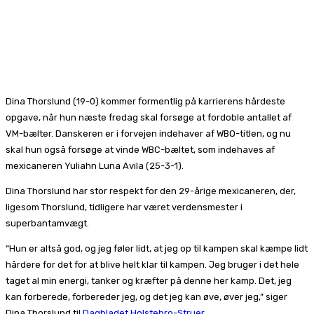
Dina Thorslund (19-0) kommer formentlig på karrierens hårdeste
opgave, når hun næste fredag skal forsøge at fordoble antallet af
VM-bælter. Danskeren er i forvejen indehaver af WBO-titlen, og nu
skal hun også forsøge at vinde WBC-bæltet, som indehaves af
mexicaneren Yuliahn Luna Avila (25-3-1).
Dina Thorslund har stor respekt for den 29-årige mexicaneren, der,
ligesom Thorslund, tidligere har været verdensmester i
superbantamvægt.
“Hun er altså god, og jeg føler lidt, at jeg op til kampen skal kæmpe lidt
hårdere for det for at blive helt klar til kampen. Jeg bruger i det hele
taget al min energi, tanker og kræfter på denne her kamp. Det, jeg
kan forberede, forbereder jeg, og det jeg kan øve, øver jeg,” siger
Dina Thorslund til
Dagbladet Holstebro-Struer.