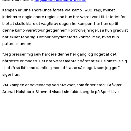
Kampen er Dina Thorslunds første VM-kamp i WBC-regi, hvilket
indebærer nogle andre regler, end hun har været vant til. I stedet for
blot at skulle klare et vægtkrav dagen før kampen, har hun op til
denne kamp været tvunget gennem kontrolvejninger, så hun gradvist
har skillet tabe sig. Det har betydet større kontrol med, hvad hun
putter i munden.
“Jeg presser mig selv hårdere denne her gang, og noget af det
hårdeste er maden. Det har været mentalt hårdt at skulle omstille sig
til at få så lidt mad samtidig med at træne så meget, som jeg gør,”
siger hun.
VM-kampen er hovedkamp ved stævnet, som finder sted i Gråkjær
Arena i Holstebro. Stævnet vises i sin fulde længde på Sport Live.
Facebook
X
Pinterest
WhatsApp