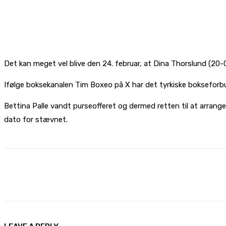
Det kan meget vel blive den 24. februar, at Dina Thorslund (20
Ifølge boksekanalen Tim Boxeo på X har det tyrkiske bokseforb
Bettina Palle vandt purseofferet og dermed retten til at arra
dato for stævnet.
Share
Facebook
X
Pinterest