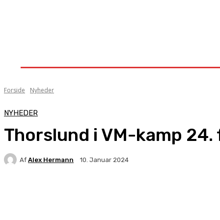
Forside
Nyheder
Stævner
Om Knock-Out
Forside
Nyheder
NYHEDER
Thorslund i VM-kamp 24. 
Af
Alex Hermann
10. Januar 2024
Facebook
X
Pinterest
WhatsApp