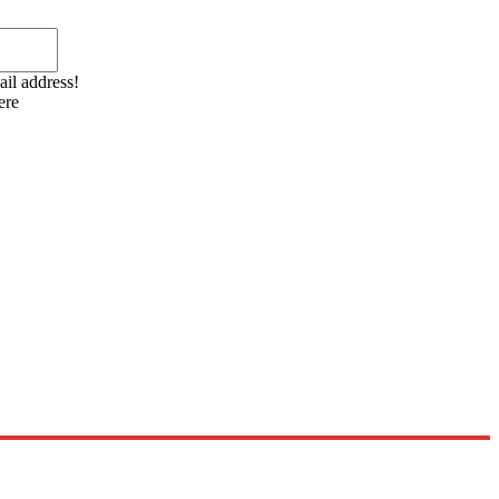
Email:*
ail address!
ere