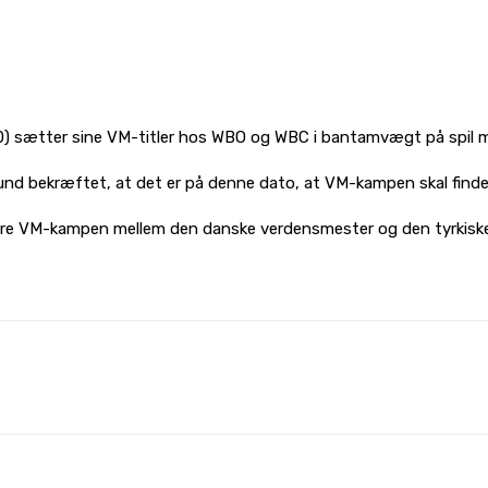
-0) sætter sine VM-titler hos WBO og WBC i bantamvægt på spil mo
und bekræftet, at det er på denne dato, at VM-kampen skal finde
ngere VM-kampen mellem den danske verdensmester og den tyrkiske
WhatsApp