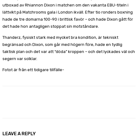
utboxad av Rhiannon Dixon i matchen om den vakanta EBU-titeln i
lättvikt på Matchrooms gala i London ikväll. Efter tio ronders boxning
hade de tre domarna 100-90 i brittisk favör – och hade Dixon gått för
det hade hon antagligen stoppat sin motståndare.
Thanderz, fysiskt stark med mycket bra kondition, är tekniskt
begränsad och Dixon, som går med högern före, hade en tydlig
taktisk plan och det var att “döda” kroppen – och det lyckades väl och
segern var solklar.
Fotot är från ett tidigare tillfälle-
Facebook
X
Pinterest
WhatsApp
LEAVE A REPLY