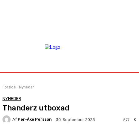
Forside
Nyheder
NYHEDER
Thanderz utboxad
Af
Per-Åke Persson
0
30. September 2023
577