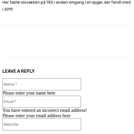
Her tabte slovakken på TKO i anden omgang i et opgør, der fandt sted
i 2019.
Facebook
X
Pinterest
WhatsApp
LEAVE A REPLY
Name:*
Please enter your name here
Email:*
You have entered an incorrect email address!
Please enter your email address here
Website: