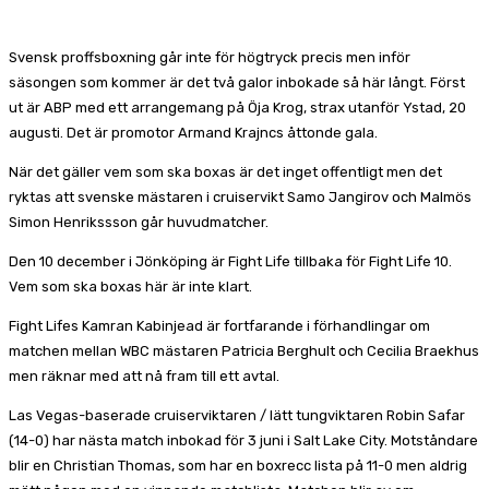
Svensk proffsboxning går inte för högtryck precis men inför
säsongen som kommer är det två galor inbokade så här långt. Först
ut är ABP med ett arrangemang på Öja Krog, strax utanför Ystad, 20
augusti. Det är promotor Armand Krajncs åttonde gala.
När det gäller vem som ska boxas är det inget offentligt men det
ryktas att svenske mästaren i cruiservikt Samo Jangirov och Malmös
Simon Henrikssson går huvudmatcher.
Den 10 december i Jönköping är Fight Life tillbaka för Fight Life 10.
Vem som ska boxas här är inte klart.
Fight Lifes Kamran Kabinjead är fortfarande i förhandlingar om
matchen mellan WBC mästaren Patricia Berghult och Cecilia Braekhus
men räknar med att nå fram till ett avtal.
Las Vegas-baserade cruiserviktaren / lätt tungviktaren Robin Safar
(14-0) har nästa match inbokad för 3 juni i Salt Lake City. Motståndare
blir en Christian Thomas, som har en boxrecc lista på 11-0 men aldrig