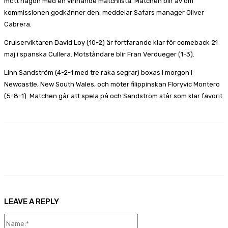
mött någon med en vinnande matchlista. Matchen blir av om
kommissionen godkänner den, meddelar Safars manager Oliver
Cabrera.
Cruiserviktaren David Loy (10-2) är fortfarande klar för comeback 21
maj i spanska Cullera. Motståndare blir Fran Verdueger (1-3).
Linn Sandström (4-2-1 med tre raka segrar) boxas i morgon i
Newcastle, New South Wales, och möter filippinskan Floryvic Montero
(5-8-1). Matchen går att spela på och Sandström står som klar favorit.
Facebook
X
Pinterest
WhatsApp
LEAVE A REPLY
Name:*