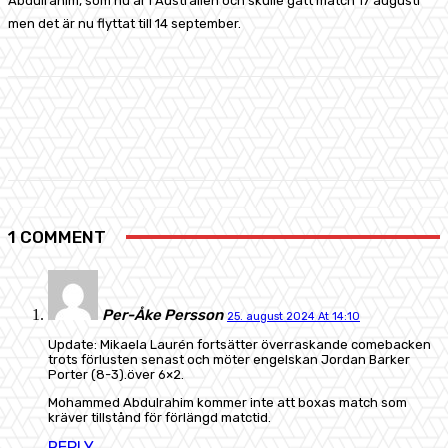
Abdulrahim, som nu är i Australien och skulle gått match 17 augusti
men det är nu flyttat till 14 september.
Facebook
X
Pinterest
WhatsApp
1 COMMENT
Per-Åke Persson
25. august 2024 At 14:10
Update: Mikaela Laurén fortsätter överraskande comebacken
trots förlusten senast och möter engelskan Jordan Barker
Porter (8-3).över 6×2.
Mohammed Abdulrahim kommer inte att boxas match som
kräver tillstånd för förlängd matctid.
REPLY