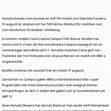
Daniela Asenjo som boxade en tuff VM-match mot Gabriela Fundora
10 augusti är skadad och har fått lämna återbud för matchen mot
Linn Sandstrom 12 oktober i Göteborg.
In kommer istället Carla Camila Campos från Bolivia. BoxRec har
henne som 5-2 men de fem moståndare Campos besegrat har en
sammanlagd rekordlista på 0-1. Senaste matchen Carla gick var i
Frankrike där hon förlorade mot Jeyssa Marcel i en match om WBC:s
Ungdomstitel.
BoxRec inväntar ett resultat från en match 17 augusti.
Sandstrom vs Campos gäller WBA:s interkontinetala titel i super
flugvikt (det står International på postern men enligt promotor
Armand Krajnc är det I-C bältet det gäller) och ar huvudmatchen på
ABP 11.
Även Ronald Olkwera har lämnat återbud. Han skulle mött Mohammed