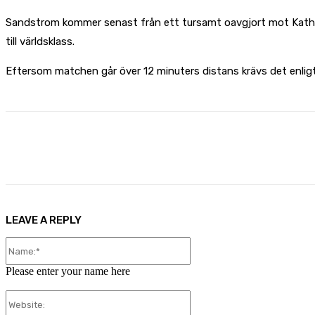
Sandstrom kommer senast från ett tursamt oavgjort mot Katheri
till världsklass.
Eftersom matchen går över 12 minuters distans krävs det enligt
Share
Facebook
X
Pinterest
LEAVE A REPLY
Name:*
Please enter your name here
Website: