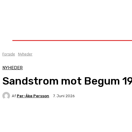
Forside
Nyheder
Stævner
Om Knock-Out
Forside
Nyheder
NYHEDER
Sandstrom mot Begum 1
Af
Per-Åke Persson
7. Juni 2026
Facebook
X
Pinterest
WhatsApp