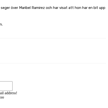
ger över Maribel Ramirez och har visat att hon har en bit upp
n.
Email:*
ail address!
ere