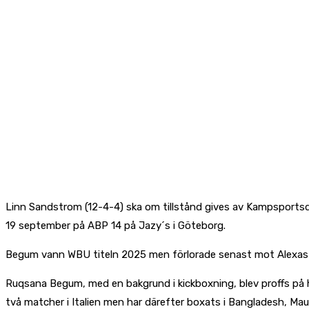
Linn Sandstrom (12-4-4) ska om tillstånd gives av Kampsportsd
19 september på ABP 14 på Jazy´s i Göteborg.
Begum vann WBU titeln 2025 men förlorade senast mot Alexas Ku
Ruqsana Begum, med en bakgrund i kickboxning, blev proffs på
två matcher i Italien men har därefter boxats i Bangladesh, Mau