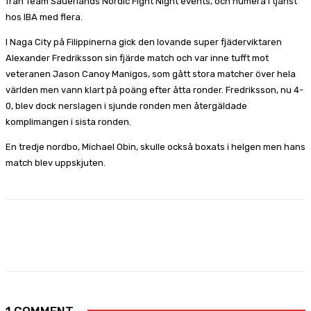
från Team Sauerlands Nordic Fight Night events, och numera i tjänst
hos IBA med flera.
I Naga City på Filippinerna gick den lovande super fjäderviktaren
Alexander Fredriksson sin fjärde match och var inne tufft mot
veteranen Jason Canoy Manigos, som gått stora matcher över hela
världen men vann klart på poäng efter åtta ronder. Fredriksson, nu 4-
0, blev dock nerslagen i sjunde ronden men återgäldade
komplimangen i sista ronden.
En tredje nordbo, Michael Obin, skulle också boxats i helgen men hans
match blev uppskjuten.
Facebook
X
Pinterest
WhatsApp
1 COMMENT