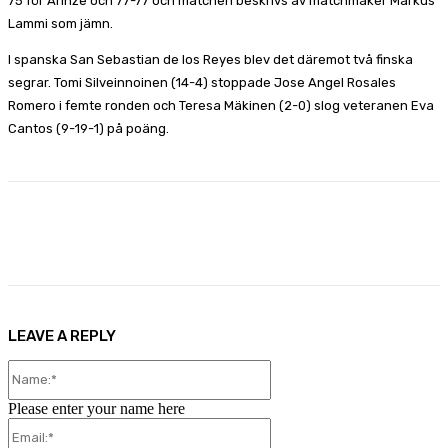
75 för Arinze och 77-77 och matchen beskrivs av matchmaker Markus
Lammi som jämn.
I spanska San Sebastian de los Reyes blev det däremot två finska
segrar. Tomi Silveinnoinen (14-4) stoppade Jose Angel Rosales
Romero i femte ronden och Teresa Mäkinen (2-0) slog veteranen Eva
Cantos (9-19-1) på poäng.
Facebook
X
Pinterest
WhatsApp
LEAVE A REPLY
Name:*
Please enter your name here
Email:*