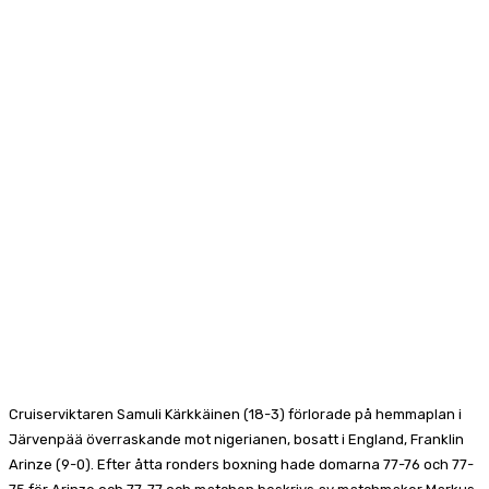
Facebook
X
Pinterest
WhatsApp
Cruiserviktaren Samuli Kärkkäinen (18-3) förlorade på hemmaplan i
Järvenpää överraskande mot nigerianen, bosatt i England, Franklin
Arinze (9-0). Efter åtta ronders boxning hade domarna 77-76 och 77-