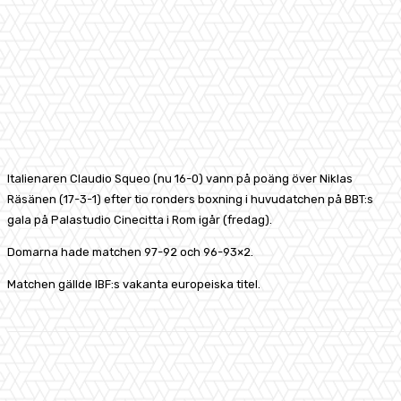
Italienaren Claudio Squeo (nu 16-0) vann på poäng över Niklas
Räsänen (17-3-1) efter tio ronders boxning i huvudatchen på BBT:s
gala på Palastudio Cinecitta i Rom igår (fredag).
Domarna hade matchen 97-92 och 96-93×2.
Matchen gällde IBF:s vakanta europeiska titel.
Facebook
X
Pinterest
WhatsApp