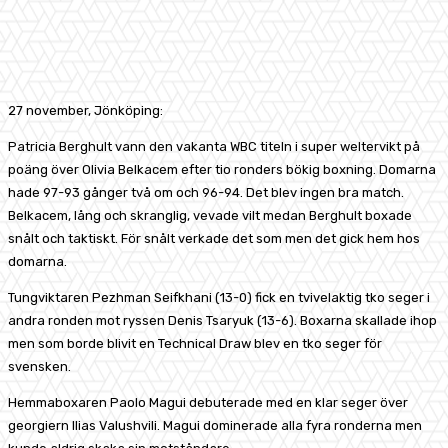
Facebook
X
Pinterest
WhatsApp
27 november, Jönköping:
Patricia Berghult vann den vakanta WBC titeln i super weltervikt på
poäng över Olivia Belkacem efter tio ronders bökig boxning. Domarna
hade 97-93 gånger två om och 96-94. Det blev ingen bra match.
Belkacem, lång och skranglig, vevade vilt medan Berghult boxade
snålt och taktiskt. För snålt verkade det som men det gick hem hos
domarna.
Tungviktaren Pezhman Seifkhani (13-0) fick en tvivelaktig tko seger i
andra ronden mot ryssen Denis Tsaryuk (13-6). Boxarna skallade ihop
men som borde blivit en Technical Draw blev en tko seger för
svensken.
Hemmaboxaren Paolo Magui debuterade med en klar seger över
georgiern Ilias Valushvili. Magui dominerade alla fyra ronderna men