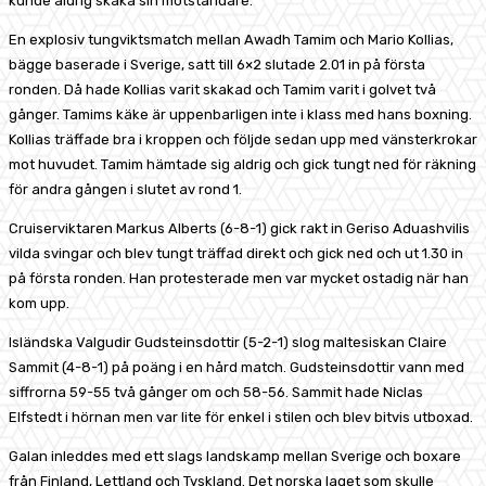
kunde aldrig skaka sin motståndare.
En explosiv tungviktsmatch mellan Awadh Tamim och Mario Kollias,
bägge baserade i Sverige, satt till 6×2 slutade 2.01 in på första
ronden. Då hade Kollias varit skakad och Tamim varit i golvet två
gånger. Tamims käke är uppenbarligen inte i klass med hans boxning.
Kollias träffade bra i kroppen och följde sedan upp med vänsterkrokar
mot huvudet. Tamim hämtade sig aldrig och gick tungt ned för räkning
för andra gången i slutet av rond 1.
Cruiserviktaren Markus Alberts (6-8-1) gick rakt in Geriso Aduashvilis
vilda svingar och blev tungt träffad direkt och gick ned och ut 1.30 in
på första ronden. Han protesterade men var mycket ostadig när han
kom upp.
Isländska Valgudir Gudsteinsdottir (5-2-1) slog maltesiskan Claire
Sammit (4-8-1) på poäng i en hård match. Gudsteinsdottir vann med
siffrorna 59-55 två gånger om och 58-56. Sammit hade Niclas
Elfstedt i hörnan men var lite för enkel i stilen och blev bitvis utboxad.
Galan inleddes med ett slags landskamp mellan Sverige och boxare
från Finland, Lettland och Tyskland. Det norska laget som skulle