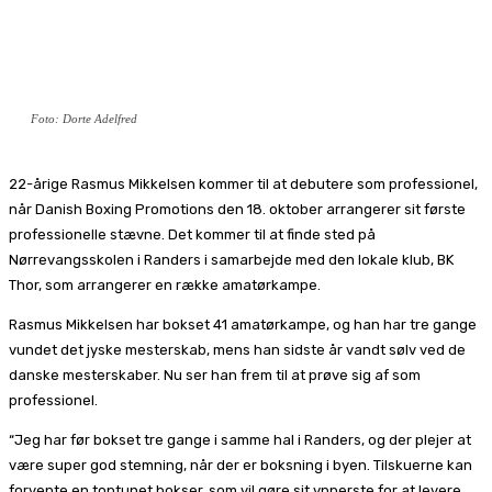
Foto: Dorte Adelfred
22-årige Rasmus Mikkelsen kommer til at debutere som professionel,
når Danish Boxing Promotions den 18. oktober arrangerer sit første
professionelle stævne. Det kommer til at finde sted på
Nørrevangsskolen i Randers i samarbejde med den lokale klub, BK
Thor, som arrangerer en række amatørkampe.
Rasmus Mikkelsen har bokset 41 amatørkampe, og han har tre gange
vundet det jyske mesterskab, mens han sidste år vandt sølv ved de
danske mesterskaber. Nu ser han frem til at prøve sig af som
professionel.
“Jeg har før bokset tre gange i samme hal i Randers, og der plejer at
være super god stemning, når der er boksning i byen. Tilskuerne kan
forvente en toptunet bokser, som vil gøre sit ypperste for at levere