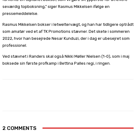
seværdig topboksning,” siger Rasmus Mikkelsen ifølge en
pressemeddelelse.
Rasmus Mikkelsen bokser i letweltervægt, og han har tidligere optrådt
som amatør ved et af TK Promotions stævner. Det skete i sommeren
2022, hvor han besejrede Nesar Kunduzi, der i dag er ubesejret som
professionel.
Ved stævnet i Randers skal også Nikki Møller Nielsen (1-0), som i maj
boksede sin første profkamp i Bettina Palles regi, i ringen.
Facebook
X
Pinterest
WhatsApp
2 COMMENTS