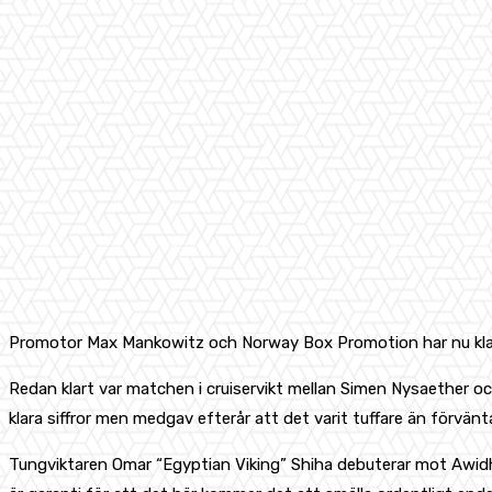
Promotor Max Mankowitz och Norway Box Promotion har nu klart m
Redan klart var matchen i cruiservikt mellan Simen Nysaether o
klara siffror men medgav efterår att det varit tuffare än förvänta
Tungviktaren Omar “Egyptian Viking” Shiha debuterar mot Awidh 