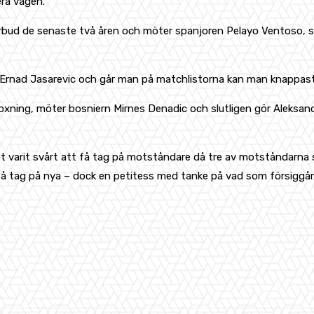
era vägen.
erbud de senaste två åren och möter spanjoren Pelayo Ventoso, s
rnad Jasarevic och går man på matchlistorna kan man knappast 
boxning, möter bosniern Mirnes Denadic och slutligen gör Aleksa
 varit svårt att få tag på motståndare då tre av motståndarna s
 få tag på nya – dock en petitess med tanke på vad som försiggår
WhatsApp