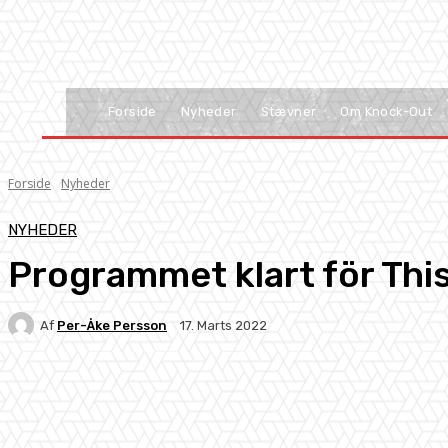
Forside
Nyheder
Stævner
Om Knock-Out
Forside
Nyheder
NYHEDER
Programmet klart för This 
Af
Per-Åke Persson
17. Marts 2022
Facebook
X
Pinterest
WhatsApp