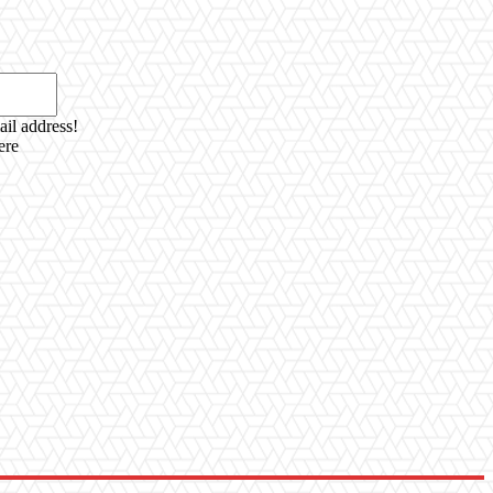
Email:*
ail address!
ere