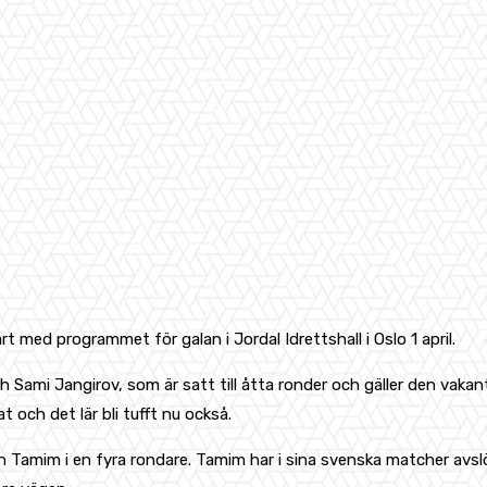
ed programmet för galan i Jordal Idrettshall i Oslo 1 april.
ch Sami Jangirov, som är satt till åtta ronder och gäller den va
t och det lär bli tufft nu också.
Tamim i en fyra rondare. Tamim har i sina svenska matcher avslö