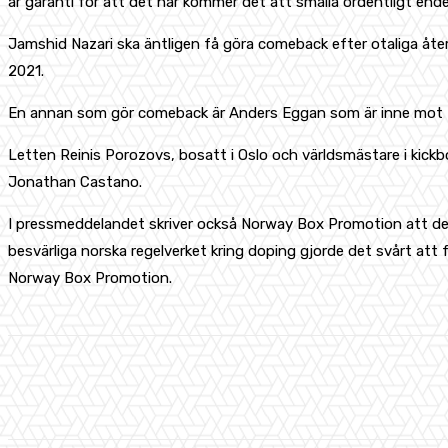
är garanti för att det här kommer det att smälla ordentligt end
Jamshid Nazari ska äntligen få göra comeback efter otaliga åt
2021.
En annan som gör comeback är Anders Eggan som är inne mot E
Letten Reinis Porozovs, bosatt i Oslo och världsmästare i kick
Jonathan Castano.
I pressmeddelandet skriver också Norway Box Promotion att det
besvärliga norska regelverket kring doping gjorde det svårt att
Norway Box Promotion.
Share
Facebook
X
Pinterest