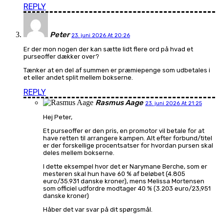
REPLY
Peter
23. juni 2026 At 20:26
Er der mon nogen der kan sætte lidt flere ord på hvad et
purseoffer dækker over?
Tænker at en del af summen er præmiepenge som udbetales i
et eller andet split mellem bokserne.
REPLY
Rasmus Aage
23. juni 2026 At 21:25
Hej Peter,
Et purseoffer er den pris, en promotor vil betale for at
have retten til arrangere kampen. Alt efter forbund/titel
er der forskellige procentsatser for hvordan pursen skal
deles mellem bokserne.
I dette eksempel hvor det er Narymane Berche, som er
mesteren skal hun have 60 % af beløbet (4.805
euro/35.931 danske kroner), mens Melissa Mortensen
som officiel udfordre modtager 40 % (3.203 euro/23,951
danske kroner)
Håber det var svar på dit spørgsmål.