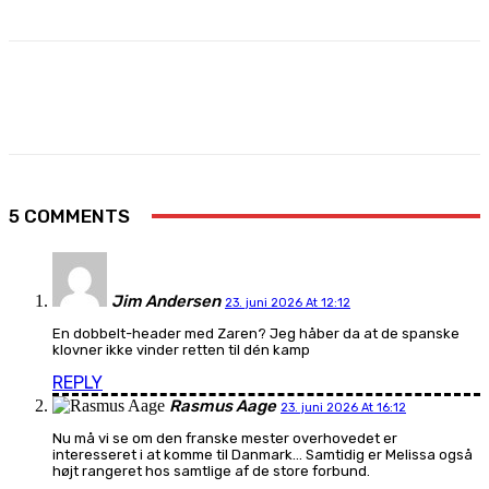
Facebook
X
Pinterest
WhatsApp
5 COMMENTS
Jim Andersen
23. juni 2026 At 12:12
En dobbelt-header med Zaren? Jeg håber da at de spanske
klovner ikke vinder retten til dén kamp
REPLY
Rasmus Aage
23. juni 2026 At 16:12
Nu må vi se om den franske mester overhovedet er
interesseret i at komme til Danmark… Samtidig er Melissa også
højt rangeret hos samtlige af de store forbund.