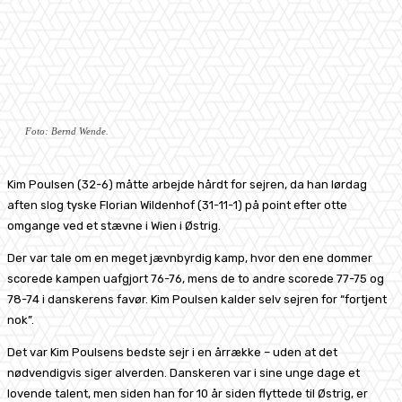
Foto: Bernd Wende.
Kim Poulsen (32-6) måtte arbejde hårdt for sejren, da han lørdag
aften slog tyske Florian Wildenhof (31-11-1) på point efter otte
omgange ved et stævne i Wien i Østrig.
Der var tale om en meget jævnbyrdig kamp, hvor den ene dommer
scorede kampen uafgjort 76-76, mens de to andre scorede 77-75 og
78-74 i danskerens favør. Kim Poulsen kalder selv sejren for “fortjent
nok”.
Det var Kim Poulsens bedste sejr i en årrække – uden at det
nødvendigvis siger alverden. Danskeren var i sine unge dage et
lovende talent, men siden han for 10 år siden flyttede til Østrig, er