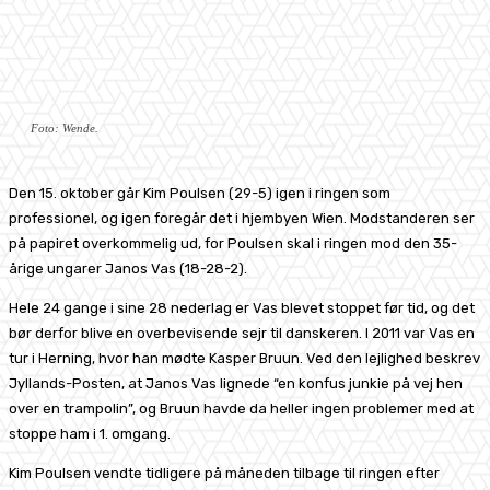
Foto: Wende.
Den 15. oktober går Kim Poulsen (29-5) igen i ringen som
professionel, og igen foregår det i hjembyen Wien. Modstanderen ser
på papiret overkommelig ud, for Poulsen skal i ringen mod den 35-
årige ungarer Janos Vas (18-28-2).
Hele 24 gange i sine 28 nederlag er Vas blevet stoppet før tid, og det
bør derfor blive en overbevisende sejr til danskeren. I 2011 var Vas en
tur i Herning, hvor han mødte Kasper Bruun. Ved den lejlighed beskrev
Jyllands-Posten, at Janos Vas lignede “en konfus junkie på vej hen
over en trampolin”, og Bruun havde da heller ingen problemer med at
stoppe ham i 1. omgang.
Kim Poulsen vendte tidligere på måneden tilbage til ringen efter