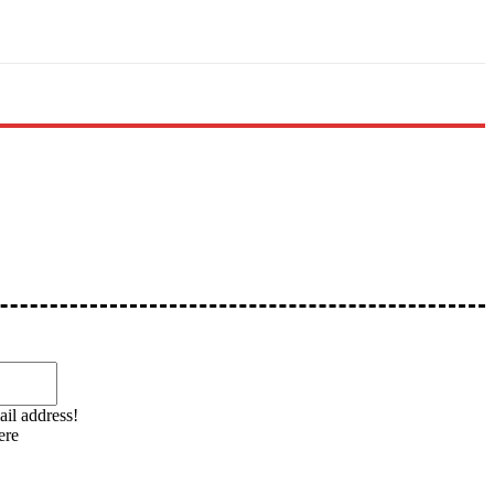
Email:*
ail address!
ere