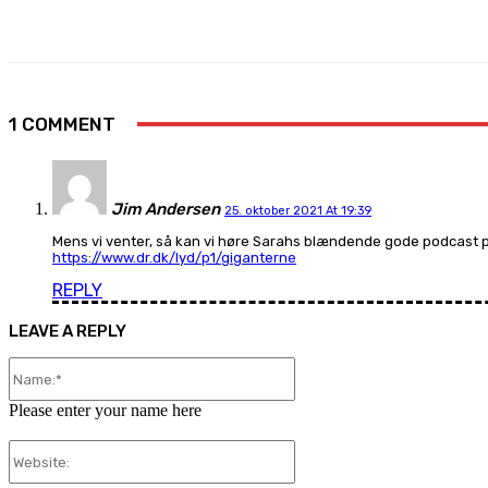
Share
Facebook
X
Pinterest
1 COMMENT
Jim Andersen
25. oktober 2021 At 19:39
Mens vi venter, så kan vi høre Sarahs blændende gode podcast 
https://www.dr.dk/lyd/p1/giganterne
REPLY
LEAVE A REPLY
Name:*
Please enter your name here
Website: