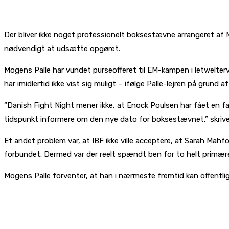
Der bliver ikke noget professionelt boksestævne arrangeret af
nødvendigt at udsætte opgøret.
Mogens Palle har vundet purseofferet til EM-kampen i letwelter
har imidlertid ikke vist sig muligt – ifølge Palle-lejren på grund 
“Danish Fight Night mener ikke, at Enock Poulsen har fået en fai
tidspunkt informere om den nye dato for boksestævnet,” skrive
Et andet problem var, at IBF ikke ville acceptere, at Sarah Mahfo
forbundet. Dermed var der reelt spændt ben for to helt primæ
Mogens Palle forventer, at han i nærmeste fremtid kan offentli