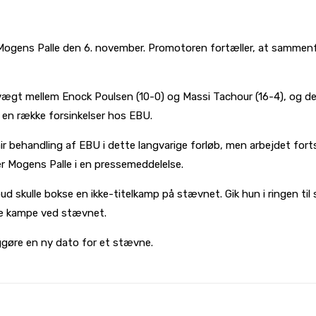
 Mogens Palle den 6. november. Promotoren fortæller, at sammen
vægt mellem Enock Poulsen (10-0) og Massi Tachour (16-4), og de
af en række forsinkelser hos EBU.
r behandling af EBU i dette langvarige forløb, men arbejdet forts
r Mogens Palle i en pressemeddelelse.
ud skulle bokse en ikke-titelkamp på stævnet. Gik hun i ringen til 
re kampe ved stævnet.
ggøre en ny dato for et stævne.