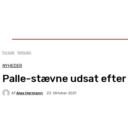
Forside
Nyheder
Stævner
Om Knock-Out
Forside
Nyheder
NYHEDER
Palle-stævne udsat efter 
Af
Alex Hermann
23. Oktober 2021
Facebook
X
Pinterest
WhatsApp