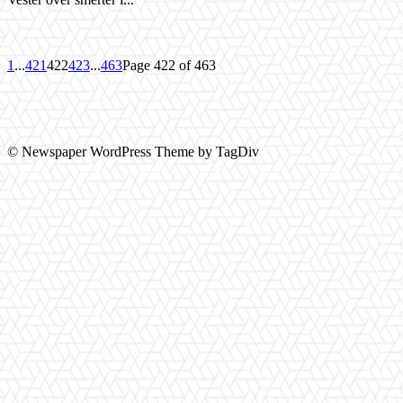
1
...
421
422
423
...
463
Page 422 of 463
© Newspaper WordPress Theme by TagDiv