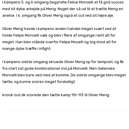
I kampens 5. og 6 omgang begyndte Felice Moncelli at få god succes
med sit dybe arbejde på Meng. Noget der så ud til at trætte Meng en
anelse. I 6. omgang fik Oliver Meng også et cut ved sit højre øje.
Oliver Meng havde i kampens anden halvdel meget svært ved at
holde Felipe Moncelli væk og blev i flere af omgange ramt alt for
meget. Han blev ståede overfor Felipe Mocelli og tog imod alt for
mange dybe træffe i infight.
I kampens sidste omgang skruede Oliver Meng op for tempoet, og fik
fra start sat gode kombinationer ind på Moncelli. Men italienske
Moncelli blev bare ved med at komme. De sidste omgange blev meget
tætte, og kunne scores meget forskelligt.
knock-out.dk scorede den tætte kamp 115-113 til Oliver Meng.
Facebook
X
Pinterest
WhatsApp