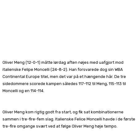
Oliver Meng (12-0-1) måtte lørdag aften nøjes med uafgjort mod
italienske Felipe Moncelli (24-8-2). Han forsvarede dog sin WBA
Continental Europe titel, men det var på et hængende hår. De tre
sidedommere scorede kampen således 117-112 til Meng, 115-113 til
Moncelli og en 114-114.
Oliver Meng kom rigtig godt fra start, og fik sat kombinationerne
sammen i tre-fire-fem slag. Italienske Felice Moncelli havde i de første
tre-fire omgange svært ved at følge Oliver Meng høje tempo.