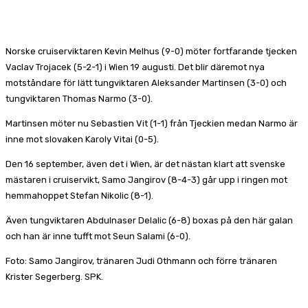
Facebook
X
Pinterest
WhatsApp
Norske cruiserviktaren Kevin Melhus (9-0) möter fortfarande tjecken
Vaclav Trojacek (5-2-1) i Wien 19 augusti. Det blir däremot nya
motståndare för lätt tungviktaren Aleksander Martinsen (3-0) och
tungviktaren Thomas Narmo (3-0).
Martinsen möter nu Sebastien Vit (1-1) från Tjeckien medan Narmo är
inne mot slovaken Karoly Vitai (0-5).
Den 16 september, även det i Wien, är det nästan klart att svenske
mästaren i cruiservikt, Samo Jangirov (8-4-3) går upp i ringen mot
hemmahoppet Stefan Nikolic (8-1).
Även tungviktaren Abdulnaser Delalic (6-8) boxas på den här galan
och han är inne tufft mot Seun Salami (6-0).
Foto: Samo Jangirov, tränaren Judi Othmann och förre tränaren
Krister Segerberg. SPK.