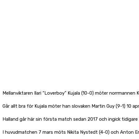
Mellanviktaren Ilari “Loverboy” Kujala (10-0) möter norrmannen K
Går allt bra för Kujala möter han slovaken Martin Guy (9-1) 10 apri
Halland går här sin första match sedan 2017 och ingick tidigare 
I huvudmatchen 7 mars möts Nikita Nystedt (4-0) och Anton Embu