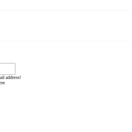
Email:*
ail address!
ere