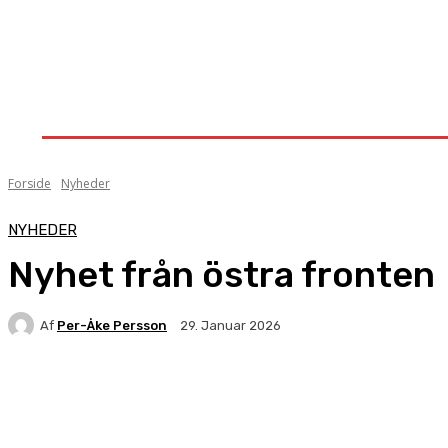
Forside
Nyheder
Stævner
Om Knock-Out
Forside
Nyheder
NYHEDER
Nyhet från östra fronten
Af
Per-Åke Persson
29. Januar 2026
Facebook
X
Pinterest
WhatsApp