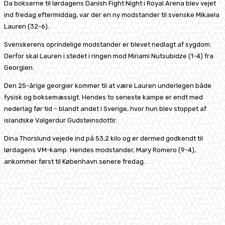
Da bokserne til lørdagens Danish Fight Night i Royal Arena blev vejet
ind fredag eftermiddag, var der en ny modstander til svenske Mikaela
Lauren (32-6).
Svenskerens oprindelige modstander er blevet nedlagt af sygdom.
Derfor skal Lauren i stedet i ringen mod Miriami Nutsubidze (1-4) fra
Georgien.
Den 25-årige georgier kommer til at være Lauren underlegen både
fysisk og boksemæssigt. Hendes to seneste kampe er endt med
nederlag før tid – blandt andet i Sverige, hvor hun blev stoppet af
islandske Valgerdur Gudsteinsdottir.
Dina Thorslund vejede ind på 53,2 kilo og er dermed godkendt til
lørdagens VM-kamp. Hendes modstander, Mary Romero (9-4),
ankommer først til København senere fredag.
Facebook
X
Pinterest
WhatsApp