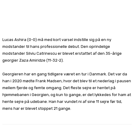
Lucas Ashira (0-0) må med kort varsel indstille sig på en ny
modstander til hans professionelle debut. Den oprindelige
modstander Silviu Catrinescu er blevet erstattet af den 35-årige
georgier Zaza Amiridze (11-32-2).
Georgieren har en gang tidligere været en tur i Danmark. Det var da
han i 2020 mødte Frank Madsen, hvor det blev til et nederlag i pausen
mellem fjerde og femte omgang. Det fleste sejre er hentet på
hjemmebanen i Georgien, og kun to gange, er det lykkedes for ham at
hente sejre på udebane. Han har vundet ni af sine 11 sejre før tid,
mens har er blevet stoppet 21 gange.