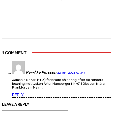
Facebook
X
Pinterest
WhatsApp
1 COMMENT
Per-Åke Persson
22. juni 2025 At 9:47
Jamshid Nazari (11-3) förlorade på poäng efter tio ronders
boxning mot tysken Artur Mamberger (14-0) i Giessen (nära
Frankfurt am Main) .
REPLY
LEAVE A REPLY
Name:*