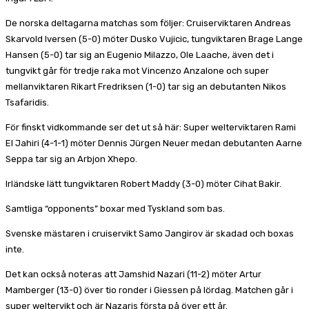
De norska deltagarna matchas som följer: Cruiserviktaren Andreas
Skarvold Iversen (5-0) möter Dusko Vujicic, tungviktaren Brage Lange
Hansen (5-0) tar sig an Eugenio Milazzo, Ole Laache, även det i
tungvikt går för tredje raka mot Vincenzo Anzalone och super
mellanviktaren Rikart Fredriksen (1-0) tar sig an debutanten Nikos
Tsafaridis.
För finskt vidkommande ser det ut så här: Super welterviktaren Rami
El Jahiri (4-1-1) möter Dennis Jürgen Neuer medan debutanten Aarne
Seppa tar sig an Arbjon Xhepo.
Irländske lätt tungviktaren Robert Maddy (3-0) möter Cihat Bakir.
Samtliga “opponents” boxar med Tyskland som bas.
Svenske mästaren i cruiservikt Samo Jangirov är skadad och boxas
inte.
Det kan också noteras att Jamshid Nazari (11-2) möter Artur
Mamberger (13-0) över tio ronder i Giessen på lördag. Matchen går i
super weltervikt och är Nazaris första på över ett år.