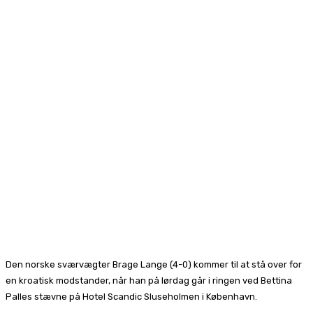
Facebook
X
Pinterest
WhatsApp
Den norske sværvægter Brage Lange (4-0) kommer til at stå over for
en kroatisk modstander, når han på lørdag går i ringen ved Bettina
Palles stævne på Hotel Scandic Sluseholmen i København.