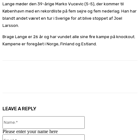
Lange møder den 39-årige Marko Vucevic (5-5), der kommer til
København med en rekordliste på fem sejre og fem nederlag. Han har
blandt andet været en tur i Sverige for at blive stoppet af Joel
Larsson.
Brage Lange er 26 år og har vundet alle sine fire kampe på knockout.
Kampene er foregået i Norge, Finland og Estland.
Facebook
X
Pinterest
WhatsApp
LEAVE A REPLY
Name:*
Please enter your name here
Email:*