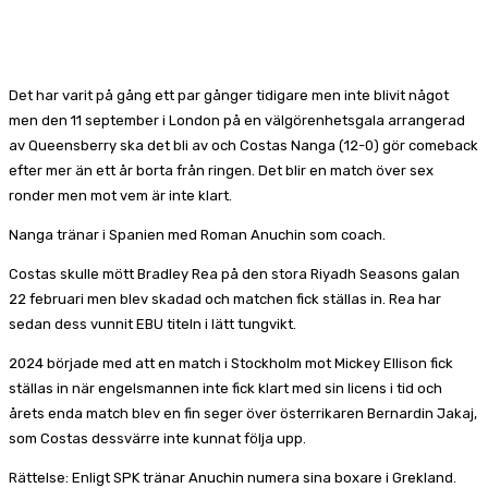
Det har varit på gång ett par gånger tidigare men inte blivit något
men den 11 september i London på en välgörenhetsgala arrangerad
av Queensberry ska det bli av och Costas Nanga (12-0) gör comeback
efter mer än ett år borta från ringen. Det blir en match över sex
ronder men mot vem är inte klart.
Nanga tränar i Spanien med Roman Anuchin som coach.
Costas skulle mött Bradley Rea på den stora Riyadh Seasons galan
22 februari men blev skadad och matchen fick ställas in. Rea har
sedan dess vunnit EBU titeln i lätt tungvikt.
2024 började med att en match i Stockholm mot Mickey Ellison fick
ställas in när engelsmannen inte fick klart med sin licens i tid och
årets enda match blev en fin seger över österrikaren Bernardin Jakaj,
som Costas dessvärre inte kunnat följa upp.
Rättelse: Enligt SPK tränar Anuchin numera sina boxare i Grekland.