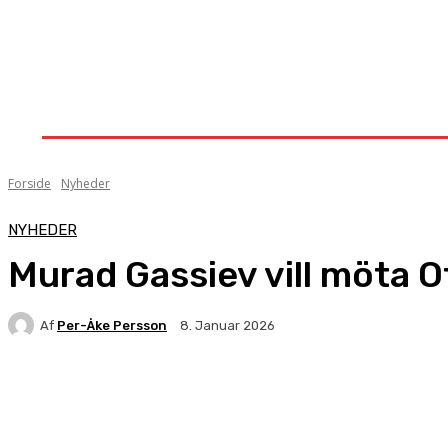
Forside
Nyheder
Stævner
Om Knock-Out
Forside
Nyheder
NYHEDER
Murad Gassiev vill möta Ot
Af
Per-Åke Persson
8. Januar 2026
Facebook
X
Pinterest
WhatsApp