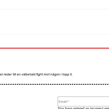
WhatsApp
 leder till en välbetald fight mot någon i topp 5.
You have entered an incorrect em