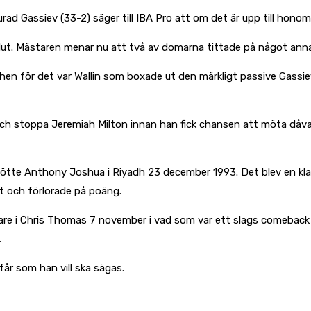
d Gassiev (33-2) säger till IBA Pro att om det är upp till honom
lut. Mästaren menar nu att två av domarna tittade på något annat
en för det var Wallin som boxade ut den märkligt passive Gassie
ch stoppa Jeremiah Milton innan han fick chansen att möta dåva
mötte Anthony Joshua i Riyadh 23 december 1993. Det blev en klar
t och förlorade på poäng.
 i Chris Thomas 7 november i vad som var ett slags comeback och h
.
r som han vill ska sägas.