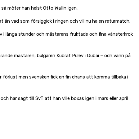
 så möter han helst Otto Wallin igen.
 än vad som försiggick i ringen och vill nu ha en returmatch.
v i långa stunder och mästarens fruktade och fina vänsterkrok
rande mästaren, bulgaren Kubrat Pulev i Dubai – och vann på
 förlust men svensken fick en fin chans att komma tillbaka i
ar sagt till SvT att han ville boxas igen i mars eller april