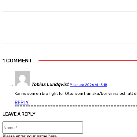
Share
Facebook
X
Pinterest
1 COMMENT
Tobias Lundqvist
9. januar 2026 At 15:18
Känns som en bra fight för Otto, som han ska/bör vinna och att den
REPLY
LEAVE A REPLY
Name:*
Please enter your name here