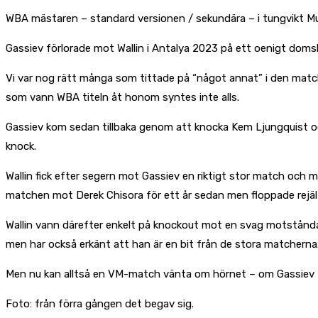
WBA mästaren – standard versionen / sekundära – i tungvikt Mura
Gassiev förlorade mot Wallin i Antalya 2023 på ett oenigt doms
Vi var nog rätt många som tittade på “något annat” i den match
som vann WBA titeln åt honom syntes inte alls.
Gassiev kom sedan tillbaka genom att knocka Kem Ljungquist o
knock.
Wallin fick efter segern mot Gassiev en riktigt stor match och 
matchen mot Derek Chisora för ett år sedan men floppade rejäl
Wallin vann därefter enkelt på knockout mot en svag motståndare
men har också erkänt att han är en bit från de stora matcherna
Men nu kan alltså en VM-match vänta om hörnet – om Gassiev få
Foto: från förra gången det begav sig.