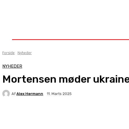
Forside
Nyheder
Stævner
Om Knock-Out
Forside
Nyheder
NYHEDER
Mortensen møder ukraine
Af
Alex Hermann
11. Marts 2025
Facebook
X
Pinterest
WhatsApp