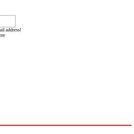
Email:*
ail address!
ere