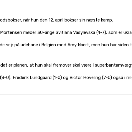
fodsbokser, når hun den 12. april bokser sin næste kamp.
Mortensen møder 30-årige Svitlana Vasylevska (4-7), som er ukra
de sejr på udebane i Belgien mod Amy Naert, men hun har siden t
 det er planen, at hun skal fremover skal være i superbantamvægt
(8-0), Frederik Lundgaard (1-0) og Victor Hoveling (7-0) også i ri
WhatsApp