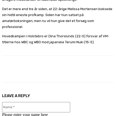
Det er mere end tre år siden, at 22-årige Melissa Mortensen boksede
sin hidtil eneste profkamp. Siden har hun satset på
amatørboksningen, men nu vil hun give det et forsøg som
professionel.
Hovedkampen i Holstebro er Dina Thorslunds (22-0) forsvar af VM-
titlerne hos WBC og WBO mod japanske Terumi Nuki (15-5).
Facebook
X
Pinterest
WhatsApp
LEAVE A REPLY
Name:*
Please enter your name here