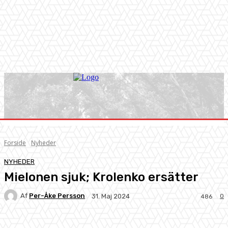
Forside
Nyheder
NYHEDER
Mielonen sjuk; Krolenko ersätter
Af
Per-Åke Persson
0
31. Maj 2024
486